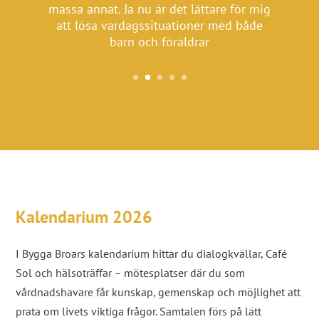
höra hade jag typ ingen aning om.
massa annat. Ja nu är det lättare för mig
Mycket visste man och mycket visste man
att lösa vardagssituationer med både
inte, de olika perspektiven, att de var så
barn och föräldrar
många
Kalendarium 2026
I Bygga Broars kalendarium hittar du dialogkvällar, Café
Sol och hälsoträffar – mötesplatser där du som
vårdnadshavare får kunskap, gemenskap och möjlighet att
prata om livets viktiga frågor. Samtalen förs på lätt