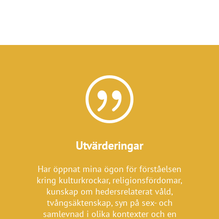
|
Utvärderingar
Har öppnat mina ögon för förståelsen
Utbildningen har gett mig större
kring kulturkrockar, religionsfördomar,
förståelse för varför människor tänker
kunskap om hedersrelaterat våld,
och agerar på andra sätt än vad jag
tvångsäktenskap, syn på sex- och
kanske är van vid. Mycket som vi fått
samlevnad i olika kontexter och en